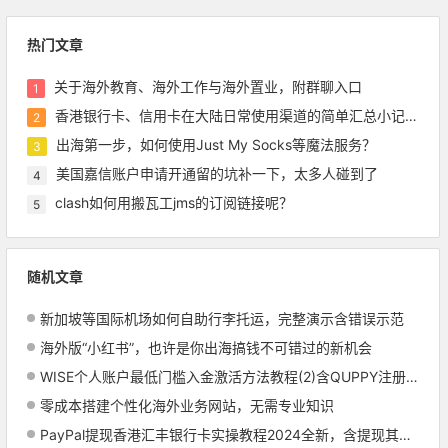
热门文章
关于海外教育、海外工作与海外置业，附群聊入口
1
香港银行卡、信用卡在大陆日常使用渠道的简单汇总小记录，含pulse绑定微信等
2
出海第一步，如何使用Just My Socks等魔法服务？
3
美国嘉信账户申请开通留的坑补一下，太多人碰到了
4
clash如何用搬瓦工jms的订阅链接呢？
5
随机文章
新加坡等国际机场如何自助行李托运，完整演示含错误示范
海外版“小红书”，也许是你出海搞钱不可错过的新机会
WISE个人账户最低门槛入金激活方法教程(2)含QUPPY注册使用教程
零成本搭建个性化海外业务网站，无需专业知识
PayPal提现香港汇丰银行卡实操教程2024全新，含提现其它香港银行讲解