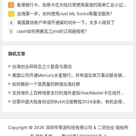
香港银行卡、信用卡在大陆日常使用渠道的简单汇总小记录，含pulse绑定微信等
2
出海第一步，如何使用Just My Socks等魔法服务？
3
美国嘉信账户申请开通留的坑补一下，太多人碰到了
4
clash如何用搬瓦工jms的订阅链接呢？
5
随机文章
出海创业碎碎念之小复盘与激动
美国公司开通Mercury水星银行，并申请实体万事达联名银行卡记录教程
如何做好一个高质量的跨境出海社群
支持海外上百种场景支付的海外虚拟Visa/Master卡在线开通教程，无需管理费和KYC，最低4美金开卡-下篇
仅需中国大陆身份证的Bybit注册教程2024全新，有机会得到一张不错的Visa卡
Copyright © 2026
深圳市零波科技有限公司 & 二货创业
版权所