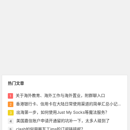
热门文章
关于海外教育、海外工作与海外置业，附群聊入口
1
香港银行卡、信用卡在大陆日常使用渠道的简单汇总小记录，含pulse绑定微信等
2
出海第一步，如何使用Just My Socks等魔法服务？
3
美国嘉信账户申请开通留的坑补一下，太多人碰到了
4
clash如何用搬瓦工jms的订阅链接呢？
5