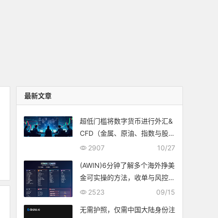
最新文章
超低门槛将数字货币进行外汇&
CFD（金属、原油、指数与股
票）等交易
2907
10/27
(AWIN)6分钟了解多个海外挣美
金可实操的方法，收单与风控也
不头疼
2523
09/15
无需护照，仅需中国大陆身份注