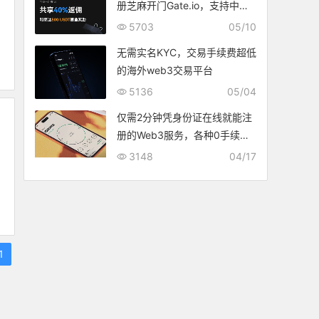
册芝麻开门Gate.io，支持中国
支付方式交易，无需海外地址凭
5703
05/10
证
无需实名KYC，交易手续费超低
的海外web3交易平台
5136
05/04
仅需2分钟凭身份证在线就能注
册的Web3服务，各种0手续
费，不仅可用港币间接出入金，
3148
04/17
还有近200港币奖励可领
1