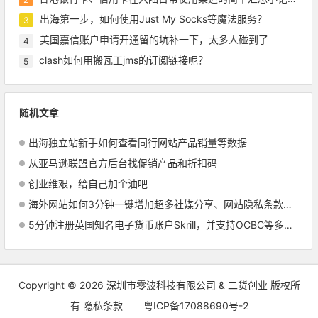
出海第一步，如何使用Just My Socks等魔法服务？
3
美国嘉信账户申请开通留的坑补一下，太多人碰到了
4
clash如何用搬瓦工jms的订阅链接呢？
5
随机文章
出海独立站新手如何查看同行网站产品销量等数据
从亚马逊联盟官方后台找促销产品和折扣码
创业维艰，给自己加个油吧
海外网站如何3分钟一键增加超多社媒分享、网站隐私条款生成、访客隐私同意授权等众多组件功能
5分钟注册英国知名电子货币账户Skrill，并支持OCBC等多种国际卡或账户入金，免费获取1张海外万事达Master联名卡
Copyright © 2026
深圳市零波科技有限公司 & 二货创业
版权所
有
隐私条款
粤ICP备17088690号-2