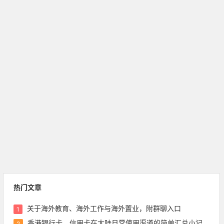
热门文章
关于海外教育、海外工作与海外置业，附群聊入口
1
香港银行卡、信用卡在大陆日常使用渠道的简单汇总小记录，含pulse绑定微信等
2