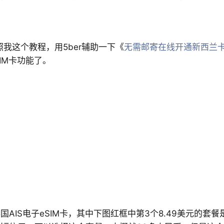
照我这个教程，用5ber辅助一下《
无需邮寄在线开通新西兰卡
IM卡功能了。
AIS电子eSIM卡，其中下图红框中第3个
8.49美元的
套餐