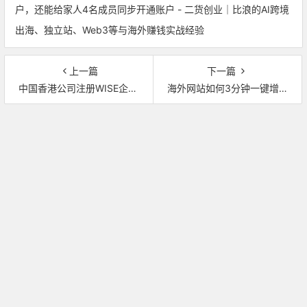
户，还能给家人4名成员同步开通账户 - 二货创业｜比浪的AI跨境
出海、独立站、Web3等与海外赚钱实战经验
上一篇
下一篇
中国香港公司注册WISE企业版账户教程
海外网站如何3分钟一键增加超多社媒分享、网站隐私条款生成、访客隐私同意授权等众多组件功能