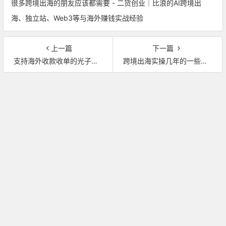
很多跨境出海的朋友应该都需要 - 二货创业｜比浪的AI跨境出
海、独立站、Web3等与海外赚钱实战经验
上一篇
下一篇
支持海外收款收单的光子易PhotonPay在线申请开通教程，可开美国花旗银行等海外账户，还可开海外万事达联名卡
跨境出海实操几年的一些基础要求解决方案汇总【跨境出海汇网友投稿】