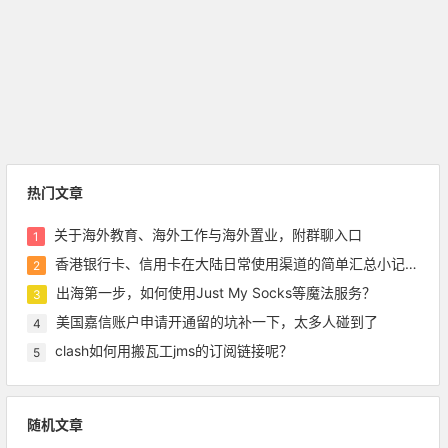
热门文章
关于海外教育、海外工作与海外置业，附群聊入口
1
香港银行卡、信用卡在大陆日常使用渠道的简单汇总小记录，含pulse绑定微信等
2
出海第一步，如何使用Just My Socks等魔法服务？
3
美国嘉信账户申请开通留的坑补一下，太多人碰到了
4
clash如何用搬瓦工jms的订阅链接呢？
5
随机文章