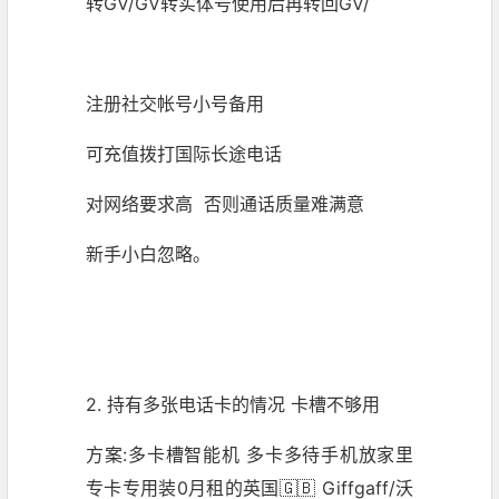
转GV/GV转实体号使用后再转回GV/
注册社交帐号小号备用
可充值拨打国际长途电话
对网络要求高 否则通话质量难满意
新手小白忽略。
2. 持有多张电话卡的情况 卡槽不够用
方案:多卡槽智能机 多卡多待手机放家里
专卡专用装0月租的英国🇬🇧 Giffgaff/沃