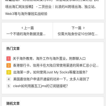
境出海汇网友投稿】 - 二货创业｜比浪的AI跨境出海、独立站、
Web3等与海外赚钱实战经验
上一篇
下一篇
一个不错的海外数据流量资源，仅需几块钱人民币，很多跨境出海的朋友应该都需要
仅需大陆身份证10分钟在线开通瑞士银行账户，含0管理费可全球消费的万事达卡
热门文章
关于海外教育、海外工作与海外置业，附群聊入口
1
香港银行卡、信用卡在大陆日常使用渠道的简单汇总小记录，含pulse绑定微信等
2
出海第一步，如何使用Just My Socks等魔法服务？
3
美国嘉信账户申请开通留的坑补一下，太多人碰到了
4
clash如何用搬瓦工jms的订阅链接呢？
5
随机文章