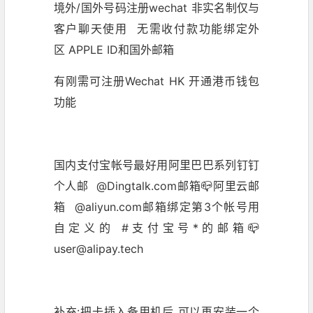
境外/国外号码注册wechat 非实名制仅与
客户聊天使用 无需收付款功能绑定外
区
APPLE ID
和国外邮箱
有刚需可注册Wechat HK 开通港币钱包
功能
国内支付宝帐号最好用阿里巴巴系列钉钉
个人邮 @Dingtalk.com邮箱📪阿里云邮
箱 @aliyun.com邮箱绑定第3个帐号用
自定义的 #支付宝号*的邮箱📪
user@alipay.tech
补充:把卡插入备用机后 可以再安装一个