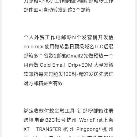
力邮箱可作为 工作邮箱的辅助邮箱📪工作
邮件📧可自动转发到这3个邮箱
个人外贸工作电邮📪N个发营销开发信
cold mail使用微软欧日
顶级域名
TLD后缀
邮箱多个谷歌2邮箱Gmail2先做预热一个
月再做 Cold Email Drip+EDM 大量发微
软邮箱每天只能发100封-精准发送先验证
对方邮箱是否有效
绑定收款付款金融工具-钉邮📪邮箱注册
跨境电商B2C帐号杭州 WorldFirst上海
XT TRANSFER杭州Pingpong/杭州