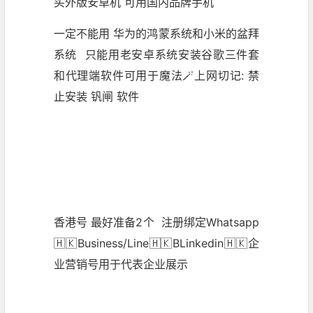
买外版安卓机 可用国内品牌手机
一定不能用 华为的鸿蒙系统和小米的盆拜
系统 只能用老安卓系统安装谷歌三件套
和代理端软件可用于魔法🪄上网切记: 禁
止安装 钒闸 软件
香港号 最好准备2个 注册绑定Whatsapp
🇭🇰Business/Line🇭🇰BLinkedin🇭🇰企
业营销号用于代表企业展示