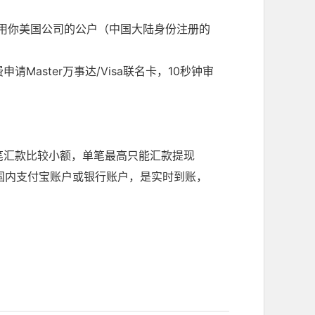
后用你美国公司的公户（
中国大陆身份注册的
免费申请Master万事达/Visa联名卡，10秒钟审
笔汇款比较小额，单笔最高只能汇款提现
国内支付宝账户或银行账户，是实时到账，