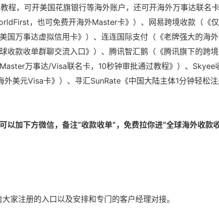
请开通教程，可开美国花旗银行等海外账户，还可开海外万事达联名
First，也可免费开海外Master卡
》）、网易跨境收款（《
仅
美国万事达虚拟信用卡
》）、连连国际支付（《
老牌强大的海外
球收款收单群聊交流入口
》）、腾讯智汇鹅（《
腾讯旗下的跨境
请Master万事达/Visa联名卡，10秒钟审批通过教程
》）、Skye
外美元Visa卡
》）、寻汇SunRate《
中国大陆主体1分钟轻松注
。
可以加下方微信，备注“收款收单”，免费拉你进“全球海外收款
会给大家注册的入口以及安排和专门的客户经理对接。